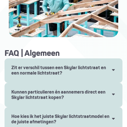
FAQ | Algemeen
Zit er verschil tussen een Skylar lichtstraat en
een normale lichtstraat?
Een Skylar lichtstraat biedt veel meer dan een
standaard lichtstraat. Elk onderdeel is ontworpen
Kunnen particulieren én aannemers direct een
voor maximale duurzaamheid, stabiliteit en
Skylar lichtstraat kopen?
esthetiek, zodat je jarenlang van natuurlijk licht
Ja, bij Skylar kunnen zowel particulieren als
kunt genieten.
professionele aannemers rechtstreeks een
Hoe kies ik het juiste Skylar lichtstraatmodel en
Premium materialen en vakmanschap: aluminium
lichtstraat bestellen.
de juiste afmetingen?
profielen, waterbestendige glasrandafdichting,