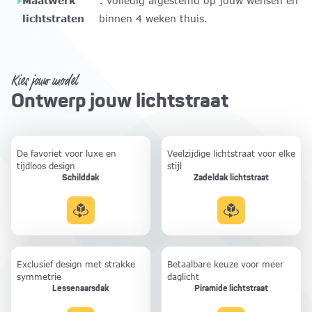
Maatwerk
: volledig afgestemd op jouw wensen en
lichtstraten
binnen 4 weken thuis.
Kies jouw model
Ontwerp jouw lichtstraat
De favoriet voor luxe en
Veelzijdige lichtstraat voor elke
tijdloos design
stijl
Schilddak
Zadeldak lichtstraat
lichtstraat
Exclusief design met strakke
Betaalbare keuze voor meer
symmetrie
daglicht
Lessenaarsdak
Piramide lichtstraat
lichtstraat