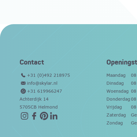
Contact
Openingst
+31 (0)492 218975
Maandag
08
info@skylar.nl
Dinsdag
08
+31 619966247
Woensdag
08
Achterdijk 14
Donderdag
08
5705CB Helmond
Vrijdag
08
Zaterdag
Ge
Zondag
Ge