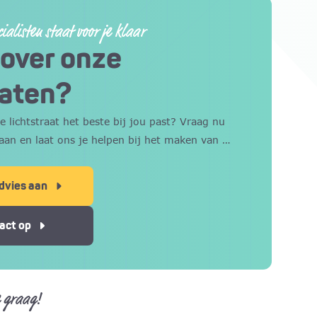
ialisten staat voor je klaar
over onze
raten?
ke lichtstraat het beste bij jou past? Vraag nu
aan en laat ons je helpen bij het maken van de
advies aan
act op
e graag!