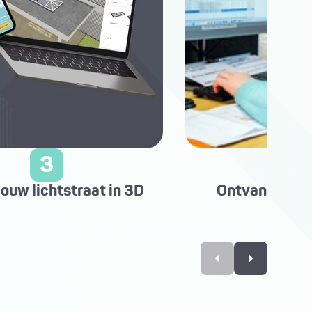
3
4
jouw lichtstraat in 3D
Ontvang direct