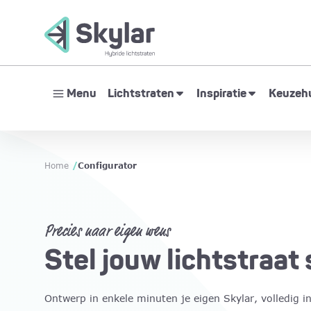
Menu
Lichtstraten
Inspiratie
Keuzehu
Home
/
Configurator
Precies naar eigen wens
Stel jouw lichtstraa
Ontwerp in enkele minuten je eigen Skylar, volledig i