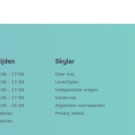
ijden
Skylar
:00 - 17:00
Over ons
:00 - 17:00
Levertijden
:00 - 17:00
Veelgestelde vragen
:00 - 17:00
Vacatures
:00 - 16:00
Algemene voorwaarden
sloten
Privacy beleid
sloten