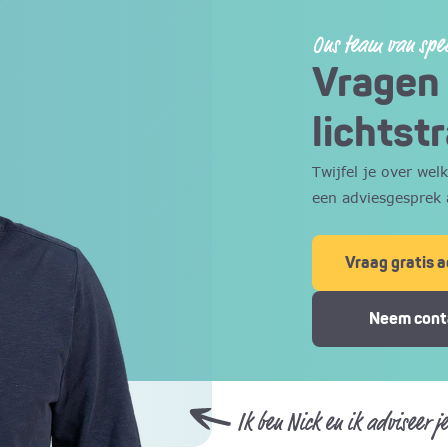
Ons team van spec
Vragen 
lichtst
Twijfel je over wel
een adviesgesprek 
juiste keuze!
Vraag gratis 
Neem cont
Ik ben Nick en ik adviseer j