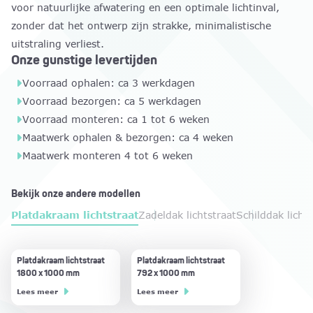
voor natuurlijke afwatering en een optimale lichtinval,
zonder dat het ontwerp zijn strakke, minimalistische
uitstraling verliest.
Onze gunstige levertijden
Voorraad ophalen: ca 3 werkdagen
Voorraad bezorgen: ca 5 werkdagen
Voorraad monteren: ca 1 tot 6 weken
Maatwerk ophalen & bezorgen: ca 4 weken
Maatwerk monteren 4 tot 6 weken
Bekijk onze andere modellen
Platdakraam lichtstraat
Zadeldak lichtstraat
Schilddak lichts
Platdakraam lichtstraat
Zadeldak lichtstraat:
Schilddak lichtstraat
Lessenaarsdak lichtstraat
Piramide lichtstraat 1500
Platdakraam lichtstraat
Zadeldak lichtstraat:
Schilddak lichtstraat
Lessenaarsdak lichtstraat
Piramide lichtstraat 1000
Zadeldak lichts
Schilddak licht
Lessenaarsdak 
1800 x 1000 mm
3000 x 1500 mm
3500 x 1500 mm
3216 x 1000 mm
x 1500 mm
792 x 1000 mm
3008 x 1000 mm
2500 x 1500 mm
2408 x 1000 mm
x 1000 mm
2000 x 1000 
3016 x 1000 
1600 x 1000 
Lees meer
Lees meer
Lees meer
Lees meer
Lees meer
Lees meer
Lees meer
Lees meer
Lees meer
Lees meer
Lees meer
Lees meer
Lees meer