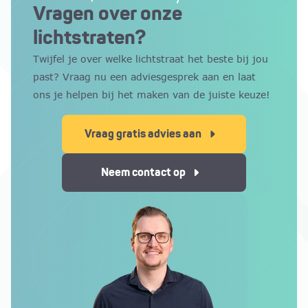
voor montage tegen een gevel, mits de dakopbouw
waarbij de lichtstraat exact wordt afgestemd op de
Vragen over onze
ruimte met een hoogwaardige afwerking en lange
hierop is voorbereid.
beschikbare ruimte en het ontwerp van jouw dak.
levensduur.
lichtstraten?
De minimale maat bedraagt 500 x 500 mm en de
Twijfel je over welke lichtstraat het beste bij jou
maximale afmetingen lopen op tot 4000 x 1000
past? Vraag nu een adviesgesprek aan en laat
mm. Zo is er voor vrijwel elke situatie een
ons je helpen bij het maken van de juiste keuze!
passende oplossing.
Vraag gratis advies aan
Neem contact op