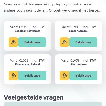
Profielkleuren: 9010 wit, 7016 antraciet, 9005 zwart
Naast een platdakraam vind je bij Skylar ook diverse
Stroomvoorbereiding voor zonwering
andere voorraadmodellen. Ontdek welk model het beste
past bij jouw woning of project. Liever een lichtstraat op
maat?
Vanaf €2946,- incl. BTW
Vanaf €1983,- incl. BTW
Zadeldak lichtstraat
Lessenaarsdak
lichtstraat
Bekijk onze
Bekijk onze
voorraad
voorraad
Vanaf €2031,- incl. BTW
Vanaf €1658,- incl. BTW
Piramide lichtstraat
Platdakraam
lichtstraat
Bekijk onze
Bekijk onze
voorraad
voorraad
Veelgestelde vragen