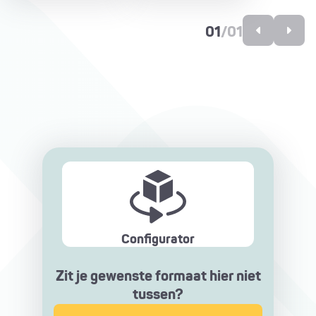
01
/
01
Configurator
Zit je gewenste formaat hier niet
tussen?