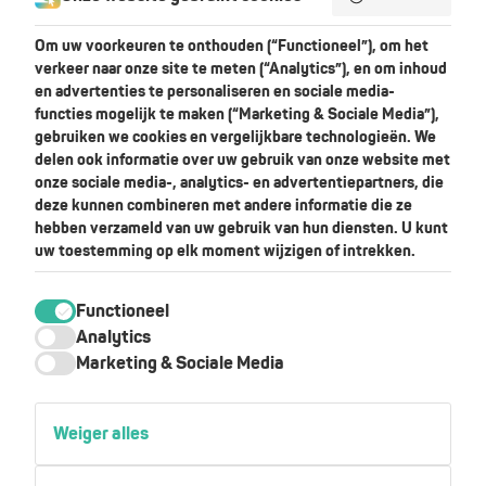
Contact
Om uw voorkeuren te onthouden (“Functioneel”), om het
verkeer naar onze site te meten (“Analytics”), en om inhoud
+31 (0)492 218975
en advertenties te personaliseren en sociale media-
functies mogelijk te maken (“Marketing & Sociale Media”),
info@skylar.nl
gebruiken we cookies en vergelijkbare technologieën. We
+31 619966247
delen ook informatie over uw gebruik van onze website met
Achterdijk 14
onze sociale media-, analytics- en advertentiepartners, die
5705CB Helmond
deze kunnen combineren met andere informatie die ze
hebben verzameld van uw gebruik van hun diensten. U kunt
uw toestemming op elk moment wijzigen of intrekken.
Ontvang de gratis brochure
Functioneel
Analytics
Marketing & Sociale Media
Weiger alles
Verzend