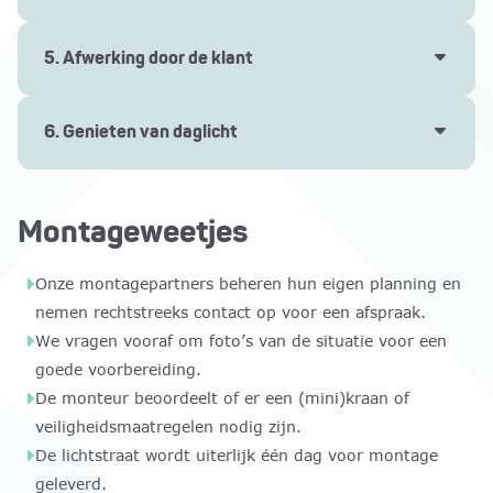
opstanden. Dit is alleen van toepassing bij optie 1:
Ons team plaatst het frame, glas en de profielen
complete montage.
met uiterste precisie. We controleren alles op
5. Afwerking door de klant
pasvorm, waterdichtheid en afwerking. Tot op de
Na montage werkt de klant de dagkant van de
millimeter nauwkeurig.
opening aan de binnenzijde af en lakt het geheel in
6. Genieten van daglicht
de gewenste kleur. Zo ontstaat een nette, naadloze
Na plaatsing en afwerking is het tijd voor het
overgang tussen plafond en lichtstraat.
mooiste moment: het licht dat binnenvalt.Jouw
Montageweetjes
woning, kantoor of overkapping krijgt een nieuwe
dimensie: rust, ruimte en beleving.
Onze montagepartners beheren hun eigen planning en
nemen rechtstreeks contact op voor een afspraak.
We vragen vooraf om foto’s van de situatie voor een
goede voorbereiding.
De monteur beoordeelt of er een (mini)kraan of
veiligheidsmaatregelen nodig zijn.
De lichtstraat wordt uiterlijk één dag voor montage
geleverd.