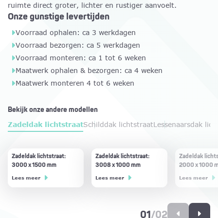
ruimte direct groter, lichter en rustiger aanvoelt.
Onze gunstige levertijden
Voorraad ophalen: ca 3 werkdagen
Voorraad bezorgen: ca 5 werkdagen
Voorraad monteren: ca 1 tot 6 weken
Maatwerk ophalen & bezorgen: ca 4 weken
Maatwerk monteren 4 tot 6 weken
Bekijk onze andere modellen
Zadeldak lichtstraat
Schilddak lichtstraat
Lessenaarsdak lich
Zadeldak lichtstraat:
Schilddak lichtstraat
Lessenaarsdak lichtstraat
Platdakraam lichtstraat
Piramide lichtstraat 1500
Zadeldak lichtstraat:
Schilddak lichtstraat
Lessenaarsdak lichtstraat
Platdakraam lichtstraat
Piramide lichtstraat 1000
Zadeldak lichts
Schilddak licht
Lessenaarsdak 
3000 x 1500 mm
3500 x 1500 mm
3216 x 1000 mm
1800 x 1000 mm
x 1500 mm
3008 x 1000 mm
2500 x 1500 mm
2408 x 1000 mm
792 x 1000 mm
x 1000 mm
2000 x 1000 
3016 x 1000 
1600 x 1000 
Lees meer
Lees meer
Lees meer
Lees meer
Lees meer
Lees meer
Lees meer
Lees meer
Lees meer
Lees meer
Lees meer
Lees meer
Lees meer
01
/
02