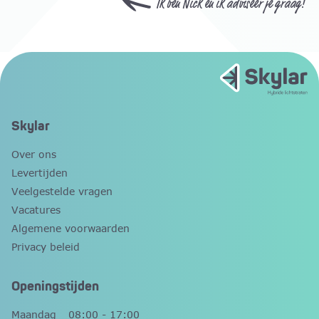
Ik ben Nick en ik adviseer je graag!
Skylar
Over ons
Levertijden
Veelgestelde vragen
Vacatures
Algemene voorwaarden
Privacy beleid
Openingstijden
Maandag
08:00 - 17:00