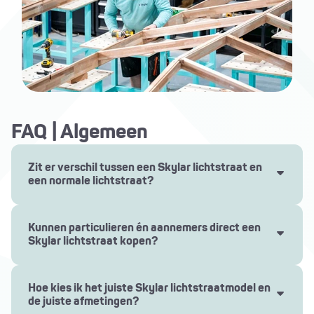
FAQ | Algemeen
Zit er verschil tussen een Skylar lichtstraat en
een normale lichtstraat?
Een Skylar lichtstraat biedt veel meer dan een
standaard lichtstraat. Elk onderdeel is ontworpen
Kunnen particulieren én aannemers direct een
voor maximale duurzaamheid, stabiliteit en
Skylar lichtstraat kopen?
esthetiek, zodat je jarenlang van natuurlijk licht
Ja, bij Skylar kunnen zowel particulieren als
kunt genieten.
professionele aannemers rechtstreeks een
Hoe kies ik het juiste Skylar lichtstraatmodel en
Premium materialen en vakmanschap: aluminium
lichtstraat bestellen.
de juiste afmetingen?
profielen, waterbestendige glasrandafdichting,