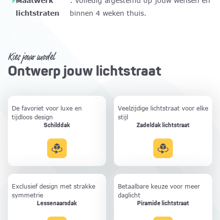
Maatwerk
: volledig afgestemd op jouw wensen en
lichtstraten
binnen 4 weken thuis.
Kies jouw model
Ontwerp jouw lichtstraat
De favoriet voor luxe en
Veelzijdige lichtstraat voor elke
tijdloos design
stijl
Schilddak
Zadeldak lichtstraat
lichtstraat
Exclusief design met strakke
Betaalbare keuze voor meer
symmetrie
daglicht
Lessenaarsdak
Piramide lichtstraat
lichtstraat