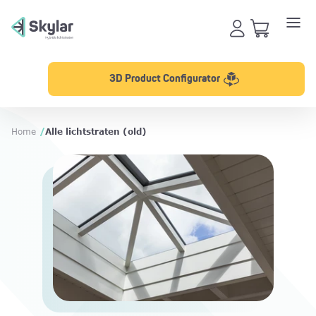
3D Product Configurator
Home
/
Alle lichtstraten (old)