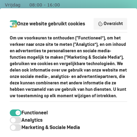
Vrijdag
08:00 - 16:00
Zaterdag
Gesloten
Zondag
Gesloten
Onze website gebruikt cookies
Overzicht
Contact
Om uw voorkeuren te onthouden (“Functioneel”), om het
verkeer naar onze site te meten (“Analytics”), en om inhoud
+31 (0)492 218975
en advertenties te personaliseren en sociale media-
functies mogelijk te maken (“Marketing & Sociale Media”),
info@skylar.nl
gebruiken we cookies en vergelijkbare technologieën. We
+31 619966247
delen ook informatie over uw gebruik van onze website met
Achterdijk 14
onze sociale media-, analytics- en advertentiepartners, die
5705CB Helmond
deze kunnen combineren met andere informatie die ze
hebben verzameld van uw gebruik van hun diensten. U kunt
uw toestemming op elk moment wijzigen of intrekken.
Ontvang de gratis brochure
Functioneel
Analytics
Marketing & Sociale Media