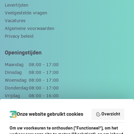
Levertijden
Veelgestelde vragen
Vacatures
Algemene voorwaarden
Privacy beleid
Openingstijden
Maandag
08:00 - 17:00
Dinsdag
08:00 - 17:00
Woensdag
08:00 - 17:00
Donderdag
08:00 - 17:00
Vrijdag
08:00 - 16:00
Zaterdag
Gesloten
Zondag
Gesloten
Onze website gebruikt cookies
Overzicht
Contact
Om uw voorkeuren te onthouden (“Functioneel”), om het