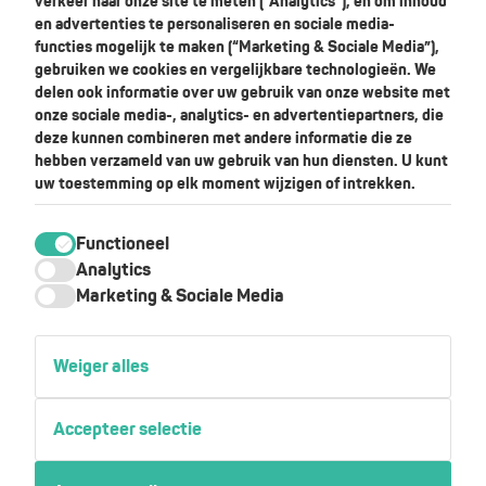
verkeer naar onze site te meten (“Analytics”), en om inhoud
+31 (0)492 218975
en advertenties te personaliseren en sociale media-
functies mogelijk te maken (“Marketing & Sociale Media”),
info@skylar.nl
gebruiken we cookies en vergelijkbare technologieën. We
+31 619966247
delen ook informatie over uw gebruik van onze website met
Achterdijk 14
onze sociale media-, analytics- en advertentiepartners, die
5705CB Helmond
deze kunnen combineren met andere informatie die ze
hebben verzameld van uw gebruik van hun diensten. U kunt
uw toestemming op elk moment wijzigen of intrekken.
Ontvang de gratis brochure
Functioneel
Analytics
Marketing & Sociale Media
Weiger alles
Verzend
Accepteer selectie