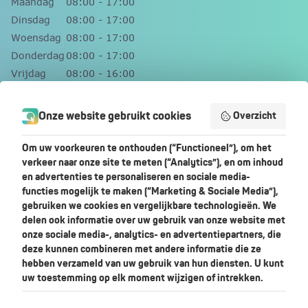
Maandag
08:00 - 17:00
Dinsdag
08:00 - 17:00
Woensdag
08:00 - 17:00
Donderdag
08:00 - 17:00
Vrijdag
08:00 - 16:00
Zaterdag
Gesloten
Zondag
Gesloten
Onze website gebruikt cookies
Overzicht
Contact
Om uw voorkeuren te onthouden (“Functioneel”), om het
verkeer naar onze site te meten (“Analytics”), en om inhoud
+31 (0)492 218975
en advertenties te personaliseren en sociale media-
functies mogelijk te maken (“Marketing & Sociale Media”),
info@skylar.nl
gebruiken we cookies en vergelijkbare technologieën. We
+31 619966247
delen ook informatie over uw gebruik van onze website met
Achterdijk 14
onze sociale media-, analytics- en advertentiepartners, die
5705CB Helmond
deze kunnen combineren met andere informatie die ze
hebben verzameld van uw gebruik van hun diensten. U kunt
uw toestemming op elk moment wijzigen of intrekken.