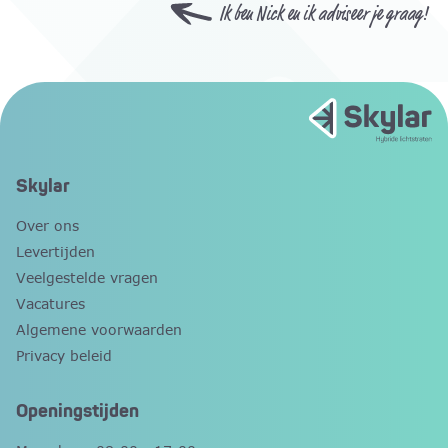
Ik ben Nick en ik adviseer je graag!
Skylar
Over ons
Levertijden
Veelgestelde vragen
Vacatures
Algemene voorwaarden
Privacy beleid
Openingstijden