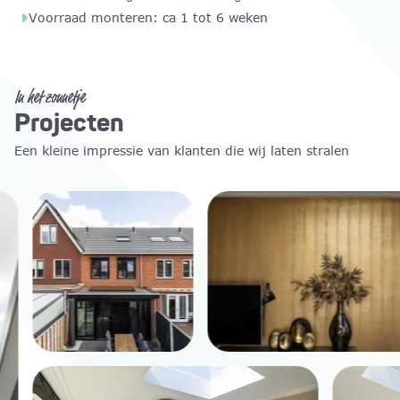
stroomvoorbereiding beschikbaar voor zonwering.
Voorraad monteren: ca 1 tot 6 weken
Je kunt jouw Platdakraam zelf afhalen of eenvoudig laten
bezorgen. Voor volledige ontzorging kies je voor
professionele montage door Skylar: snel, vakkundig en
met oog voor elk detail.
In het zonnetje
Projecten
Een kleine impressie van klanten die wij laten stralen