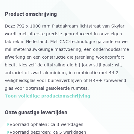
Product omschrijving
Deze 792 x 1000 mm Platdakraam lichtstraat van Skylar
wordt met uiterste precisie geproduceerd in onze eigen
fabriek in Nederland. Met CNC-technologie garanderen we
millimeternauwkeurige maatvoering, een onderhoudsarme
afwerking en een constructie die jarenlang wooncomfort
biedt. Kies zelf de uitstraling die bij jouw stijl past: wit,
antraciet of zwart aluminium, in combinatie met 44.2
veiligheidsglas voor buitenverblijven of HR++ zonwerend
glas voor optimaal geïsoleerde ruimtes.
Het Platdakraam 792 x 1000 mm valt op door het
Toon volledige productomschrijving
strakke, vlakke design dat volledig opgaat in moderne
platte daken. Het biedt een onbelemmerd uitzicht en laat
Onze gunstige levertijden
meer natuurlijk licht binnen dan de meeste andere
Voorraad ophalen: ca 3 werkdagen
modellen. Voor extra gemak is er optioneel
Voorraad bezorgen: ca 5 werkdagen