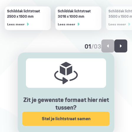
Schilddak lichtstraat
Schilddak lichtstraat
Schilddak licht
2500 x 1500 mm
3016 x 1000 mm
3500 x 1500 
Lees meer
Lees meer
Lees meer
01
/
03
Zit je gewenste formaat hier niet
tussen?
Stel je lichtstraat samen