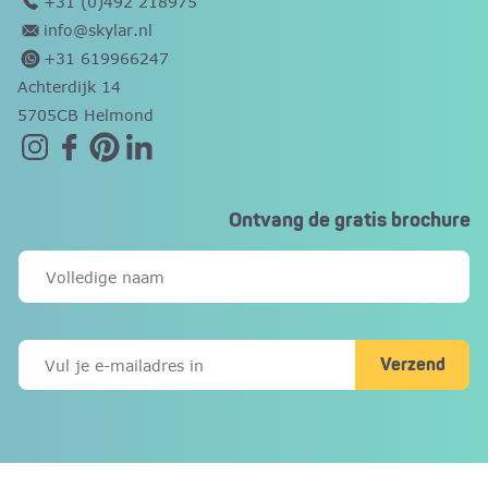
+31 (0)492 218975
info@skylar.nl
+31 619966247
Achterdijk 14
5705CB Helmond
Ontvang de gratis brochure
Verzend